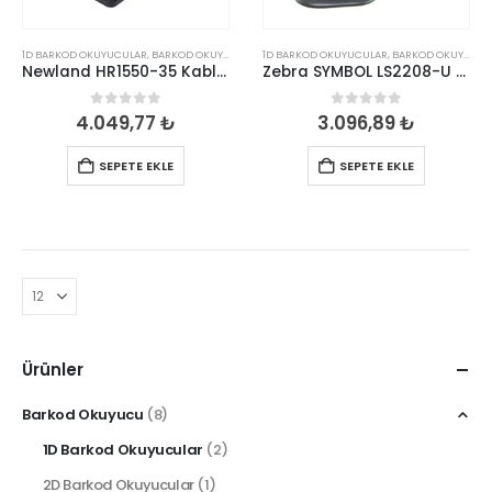
1D BARKOD OKUYUCULAR
,
BARKOD OKUYUCU
1D BARKOD OKUYUCULAR
,
BARKOD OKUYUCU
Newland HR1550-35 Kablolu CCD Barkod Okuyucu (1D)
Zebra SYMBOL LS2208-U Lazer Kablolu Barkod Okuyucu(1D)
0
out of 5
0
out of 5
4.049,77
₺
3.096,89
₺
SEPETE EKLE
SEPETE EKLE
Ürünler
Barkod Okuyucu
(8)
1D Barkod Okuyucular
(2)
2D Barkod Okuyucular
(1)