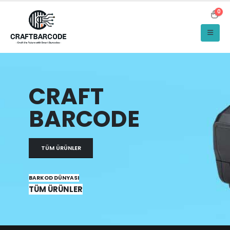
0
CRAFT
BARCODE
TÜM ÜRÜNLER
BARKOD DÜNYASI
TÜM ÜRÜNLER