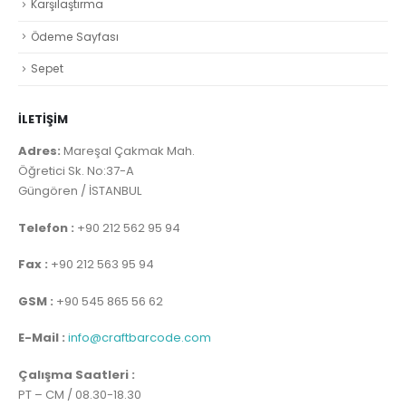
Karşılaştırma
Ödeme Sayfası
Sepet
İLETİŞİM
Adres:
Mareşal Çakmak Mah.
Öğretici Sk. No:37-A
Güngören / İSTANBUL
Telefon :
+90 212 562 95 94
Fax :
+90 212 563 95 94
GSM :
+90 545 865 56 62
E-Mail :
info@craftbarcode.com
Çalışma Saatleri :
PT – CM / 08.30-18.30