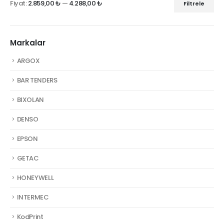
Fiyat:
2.859,00 ₺
—
4.288,00 ₺
Filtrele
En
En
düşük
yüksek
fiyat
fiyat
Markalar
ARGOX
BAR TENDERS
BIXOLAN
DENSO
EPSON
GETAC
HONEYWELL
INTERMEC
KodPrint