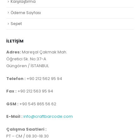
Karşılaştırma
Ödeme Sayfası
Sepet
İLETİŞİM
Adres:
Mareşal Çakmak Mah.
Öğretici Sk. No:37-A
Güngören / İSTANBUL
Telefon :
+90 212 562 95 94
Fax :
+90 212 563 95 94
GSM :
+90 545 865 56 62
E-Mail :
info@craftbarcode.com
Çalışma Saatleri :
PT – CM / 08.30-18.30