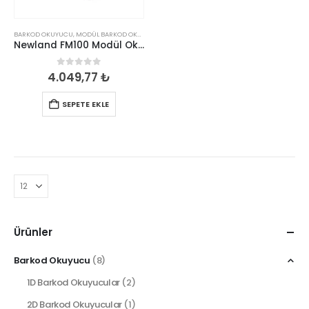
BARKOD OKUYUCU
,
MODÜL BARKOD OKUYUCULAR
Newland FM100 Modül Okuyucu (1D)
0
out of 5
4.049,77
₺
SEPETE EKLE
Ürünler
Barkod Okuyucu
(8)
1D Barkod Okuyucular
(2)
2D Barkod Okuyucular
(1)