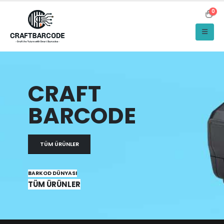
0
CRAFT
BARCODE
TÜM ÜRÜNLER
BARKOD DÜNYASI
TÜM ÜRÜNLER