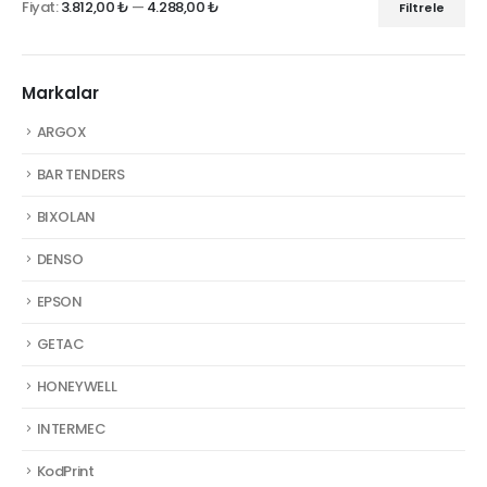
Fiyat:
3.812,00 ₺
—
4.288,00 ₺
Filtrele
En
En
düşük
yüksek
fiyat
fiyat
Markalar
ARGOX
BAR TENDERS
BIXOLAN
DENSO
EPSON
GETAC
HONEYWELL
INTERMEC
KodPrint