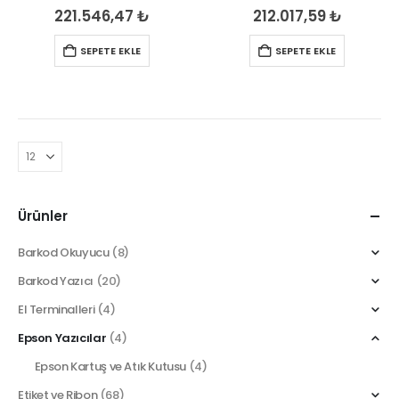
0
out of 5
0
out of 5
221.546,47
₺
212.017,59
₺
SEPETE EKLE
SEPETE EKLE
Ürünler
Barkod Okuyucu
(8)
Barkod Yazıcı
(20)
El Terminalleri
(4)
Epson Yazıcılar
(4)
Epson Kartuş ve Atık Kutusu
(4)
Etiket ve Ribon
(68)