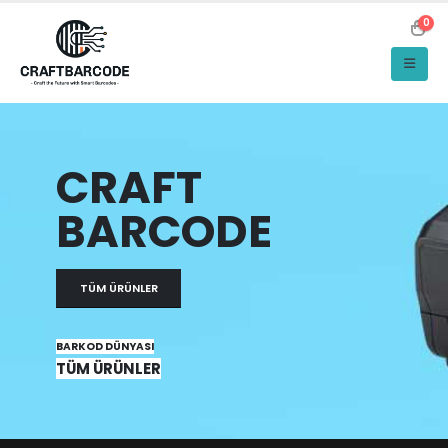
0
CRAFT
BARCODE
TÜM ÜRÜNLER
BARKOD DÜNYASI
TÜM ÜRÜNLER