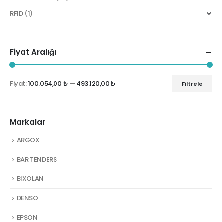
RFID
(1)
Fiyat Aralığı
Fiyat:
100.054,00 ₺
—
493.120,00 ₺
Filtrele
En
En
düşük
yüksek
fiyat
fiyat
Markalar
ARGOX
BAR TENDERS
BIXOLAN
DENSO
EPSON