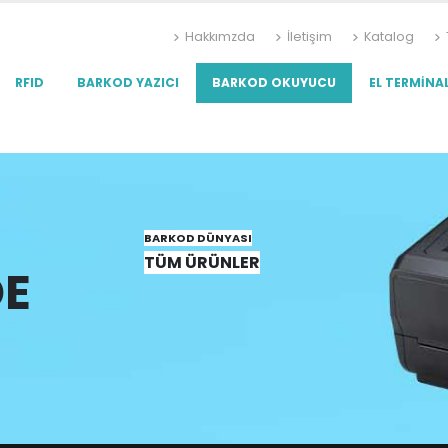
Hakkımzda
İletişim
Katalog
RFID
BARKOD YAZICI
BARKOD OKUYUCU
EL TERMINAL
BARKOD DÜNYASI
TÜM ÜRÜNLER
E