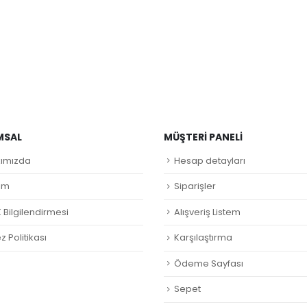
MSAL
MÜŞTERI PANELI
ımızda
Hesap detayları
şim
Siparişler
 Bilgilendirmesi
Alışveriş Listem
 Politikası
Karşılaştırma
Ödeme Sayfası
Sepet