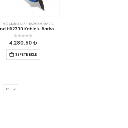
ARKOD OKUYUCULAR
,
BARKOD OKUYUCU
Newland HR2300 Kablolu Barkod Okuyucu
0
out of 5
4.280,50
₺
SEPETE EKLE
: