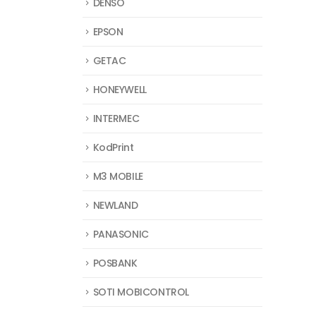
DENSO
EPSON
GETAC
HONEYWELL
INTERMEC
KodPrint
M3 MOBILE
NEWLAND
PANASONIC
POSBANK
SOTI MOBICONTROL