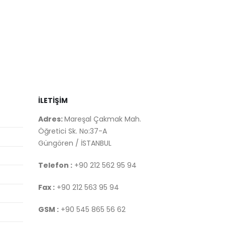
İLETİŞİM
Adres:
Mareşal Çakmak Mah.
Öğretici Sk. No:37-A
Güngören / İSTANBUL
Telefon :
+90 212 562 95 94
Fax :
+90 212 563 95 94
GSM :
+90 545 865 56 62