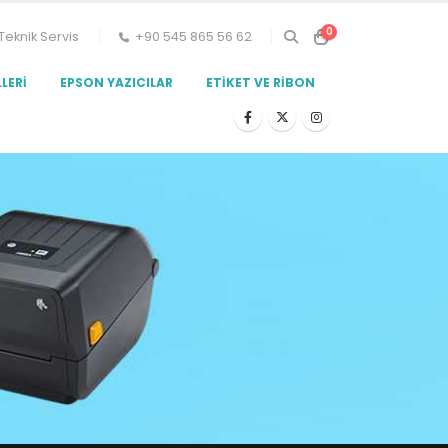
0
Teknik Servis
+90 545 865 56 62
LERI
EPSON YAZICILAR
ETIKET VE RIBON