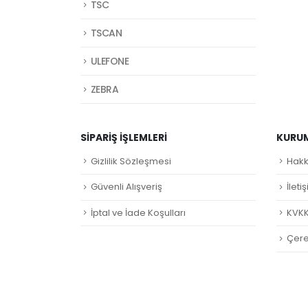
TSC
TSCAN
ULEFONE
ZEBRA
SIPARIŞ İŞLEMLERI
KURU
Gizlilik Sözleşmesi
Hakk
Güvenli Alışveriş
İleti
İptal ve İade Koşulları
KVKK
Çerez