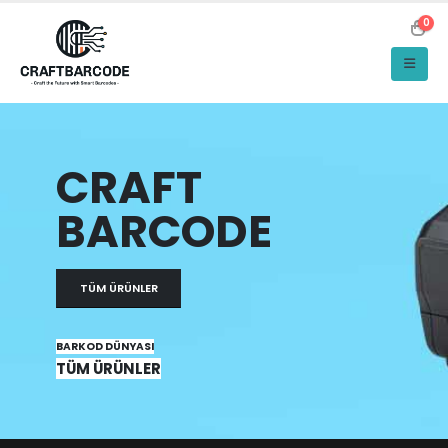
0
CRAFT
BARCODE
TÜM ÜRÜNLER
BARKOD DÜNYASI
TÜM ÜRÜNLER