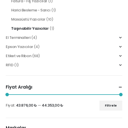
Fatura - Fiş Yazıcılar
(1)
Harici Besleme - Sarıcı
(1)
Masaüstü Yazıcılar
(10)
Taşınabilir Yazıcılar
(1)
El Terminalleri
(4)
Epson Yazıcılar
(4)
Etiket ve Ribon
(68)
RFID
(1)
Fiyat Aralığı
Fiyat:
43.876,00 ₺
—
44.353,00 ₺
Filtrele
En
En
düşük
yüksek
fiyat
fiyat
Markalar