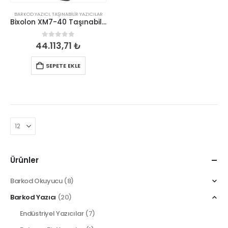
BARKOD YAZICI
,
TAŞINABILIR YAZICILAR
Bixolon XM7-40 Taşınabilir Barkod Yazıcı
0
out of 5
44.113,71
₺
SEPETE EKLE
Ürünler
Barkod Okuyucu
(8)
Barkod Yazıcı
(20)
Endüstriyel Yazıcılar
(7)