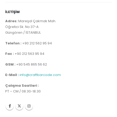
İLETİŞİM
Adres:
Mareşal Çakmak Mah.
Öğretici Sk. No:37-A
Güngören / İSTANBUL
Telefon :
+90 212 562 95 94
Fax :
+90 212 563 95 94
GSM :
+90 545 865 56 62
E-Mail :
info@craftbarcode.com
Çalışma Saatleri :
PT – CM / 08.30-18.30