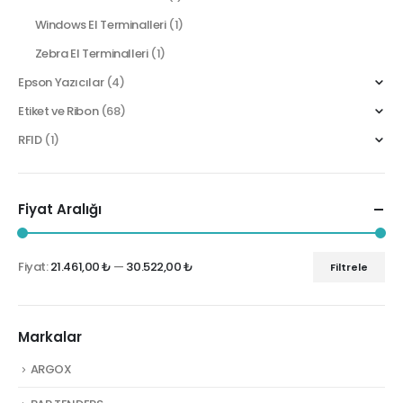
Windows El Terminalleri
(1)
Zebra El Terminalleri
(1)
Epson Yazıcılar
(4)
Etiket ve Ribon
(68)
RFID
(1)
Fiyat Aralığı
Fiyat:
21.461,00 ₺
—
30.522,00 ₺
Filtrele
En
En
düşük
yüksek
fiyat
fiyat
Markalar
ARGOX