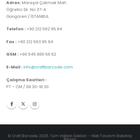
Adres:
Mareşal Çakmak Mah.
Öğretici Sk. No:37-A
Güngören / İSTANBUL
Telefon :
+90 212 562 95 94
Fax :
+90 212 563 95 94
GSM :
+90 545 865 56 62
E-Mail :
info@craftbarcode.com
Çalışma Saatleri :
PT – CM / 08.30-18.30
© Craft Barcode. 2025. Tüm Hakları Saklıdır. -
Web Tasarım Bakırköy
Bilişim