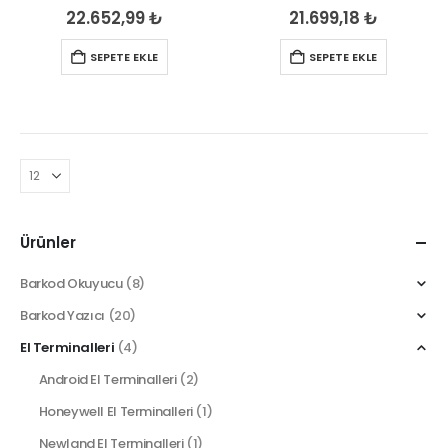
0
out of 5
0
out of 5
22.652,99
₺
21.699,18
₺
SEPETE EKLE
SEPETE EKLE
Ürünler
Barkod Okuyucu
(8)
Barkod Yazıcı
(20)
El Terminalleri
(4)
Android El Terminalleri
(2)
Honeywell El Terminalleri
(1)
Newland El Terminalleri
(1)