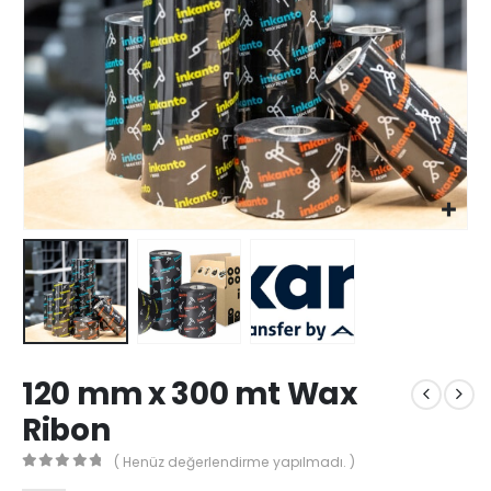
120 mm x 300 mt Wax
Ribon
( Henüz değerlendirme yapılmadı. )
0
out of 5