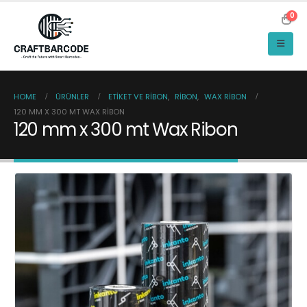
0
HOME
ÜRÜNLER
ETIKET VE RIBON
,
RIBON
,
WAX RIBON
120 MM X 300 MT WAX RIBON
120 mm x 300 mt Wax Ribon