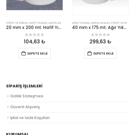
ETIKET VE RIBON
,
HAFIF YIKAMA JAPON AKMAZ
AĞIR YIKAMA JAPON AKMAZ
,
ETIKET VE RIBON
20 mm x 200 mt. Hafif Yıkama Japon Akmaz
40 mm x 175 mt. Ağır Yıkama Japon Akmaz
0
out of 5
0
out of 5
104,63
₺
299,63
₺
SEPETE EKLE
SEPETE EKLE
SIPARIŞ İŞLEMLERI
Gizlilik Sözleşmesi
Güvenli Alışveriş
İptal ve İade Koşulları
KURUMSAL