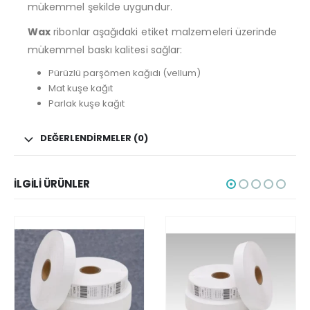
mükemmel şekilde uygundur.
Wax
ribonlar aşağıdaki etiket malzemeleri üzerinde
mükemmel baskı kalitesi sağlar:
Pürüzlü parşömen kağıdı (vellum)
Mat kuşe kağıt
Parlak kuşe kağıt
DEĞERLENDIRMELER (0)
İLGILI ÜRÜNLER