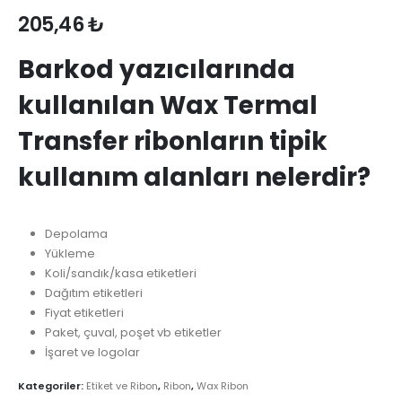
205,46
₺
Barkod yazıcılarında
kullanılan Wax Termal
Transfer ribonların tipik
kullanım alanları nelerdir?
Depolama
Yükleme
Koli/sandık/kasa etiketleri
Dağıtım etiketleri
Fiyat etiketleri
Paket, çuval, poşet vb etiketler
İşaret ve logolar
Kategoriler:
Etiket ve Ribon
,
Ribon
,
Wax Ribon