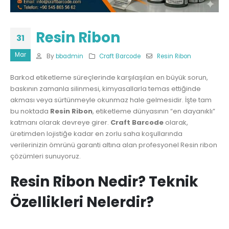
Resin Ribon
31
Mar
By
bbadmin
Craft Barcode
Resin Ribon
Barkod etiketleme süreçlerinde karşılaşılan en büyük sorun,
baskının zamanla silinmesi, kimyasallarla temas ettiğinde
akması veya sürtünmeyle okunmaz hale gelmesidir. İşte tam
bu noktada
Resin Ribon
, etiketleme dünyasının “en dayanıklı”
katmanı olarak devreye girer.
Craft Barcode
olarak,
üretimden lojistiğe kadar en zorlu saha koşullarında
verilerinizin ömrünü garanti altına alan profesyonel Resin ribon
çözümleri sunuyoruz.
Resin Ribon Nedir? Teknik
Özellikleri Nelerdir?