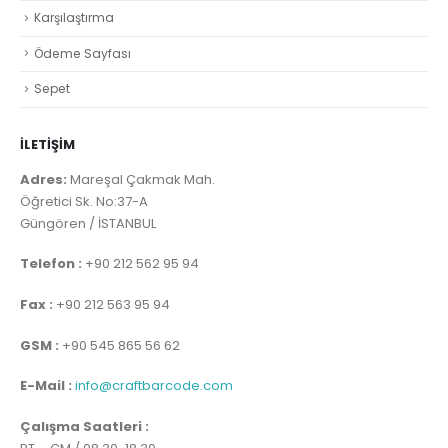
Karşılaştırma
Ödeme Sayfası
Sepet
İLETİŞİM
Adres:
Mareşal Çakmak Mah.
Öğretici Sk. No:37-A
Güngören / İSTANBUL
Telefon :
+90 212 562 95 94
Fax :
+90 212 563 95 94
GSM :
+90 545 865 56 62
E-Mail :
info@craftbarcode.com
Çalışma Saatleri :