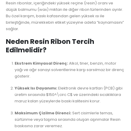
Resin ribonlar, içeriğindeki yüksek reçine (resin) oranı ve
düşük balmumu (wax) miktarı ile diğer ribon türlerinden ayrılır.
Bu özel karışım, baskı kafasından gelen yüksek ısı ile
birleştiğinde, mürekkebin etiket yüzeyine adeta “kaynamasını”
sağlar.
Neden Resin Ribon Tercih
Edilmelidir?
Ekstrem Kimyasal Direnç:
Alkol, tiner, benzin, motor
yağı ve ağır sanayi solventlerine karşı sarsılmaz bir direnç
gösterir.
Yüksek Isı Dayanımı:
Elektronik devre kartları (PCB) gibi
üretim sırasında
$150^\circ C$
ve üzerindeki sıcaklıklara
maruz kalan yüzeylerde baskı kalitesini korur.
Maksimum Çizilme Direnci:
Sert cisimlerle temas,
sürtünme veya taşıma sırasında oluşan aşınmalar Resin
baskısına zarar veremez.