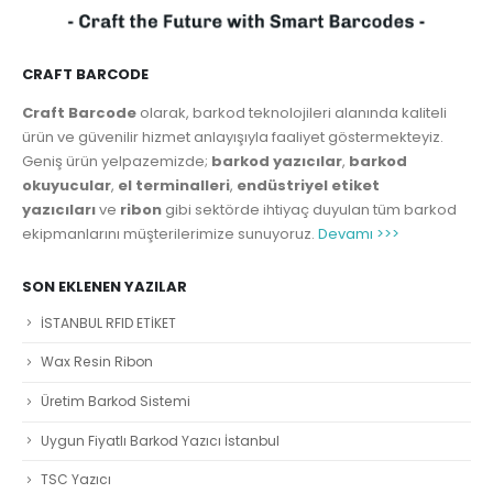
CRAFT BARCODE
Craft Barcode
olarak, barkod teknolojileri alanında kaliteli
ürün ve güvenilir hizmet anlayışıyla faaliyet göstermekteyiz.
Geniş ürün yelpazemizde;
barkod yazıcılar
,
barkod
okuyucular
,
el terminalleri
,
endüstriyel etiket
yazıcıları
ve
ribon
gibi sektörde ihtiyaç duyulan tüm barkod
ekipmanlarını müşterilerimize sunuyoruz.
Devamı >>>
SON EKLENEN YAZILAR
İSTANBUL RFID ETİKET
Wax Resin Ribon
Üretim Barkod Sistemi
Uygun Fiyatlı Barkod Yazıcı İstanbul
TSC Yazıcı