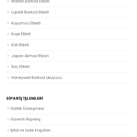
Market Barkod Etiketi
Lojistik Barkod Etiketi
Kuyumcu Etiketi
Kuşe Etiket
Koli Etiketi
Japon Akmaz Ribon
İlaç Etiketi
Honeywell Barkod okuyucu
SIPARIŞ İŞLEMLERI
Gizlilik Sözleşmesi
Güvenli Alışveriş
İptal ve İade Koşulları