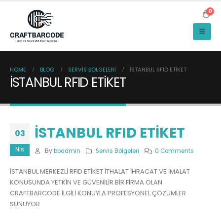
0
HOME
BLOG
SERVIS BÖLGELERI
İSTANBUL RFID ETİKET
İSTANBUL RFID ETİKET
İSTANBUL RFID ETİKET
03
Nis
By
bbadmin
Servis Bölgeleri
0 Comments
İSTANBUL MERKEZLİ RFID ETİKET İTHALAT İHRACAT VE İMALAT
KONUSUNDA YETKİN VE GÜVENİLİR BİR FİRMA OLAN
CRAFTBARCODE İLGİLİ KONUYLA PROFESYONEL ÇÖZÜMLER
SUNUYOR