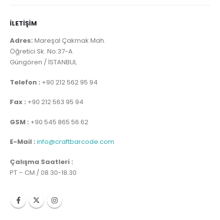
İLETİŞİM
Adres:
Mareşal Çakmak Mah.
Öğretici Sk. No:37-A
Güngören / İSTANBUL
Telefon :
+90 212 562 95 94
Fax :
+90 212 563 95 94
GSM :
+90 545 865 56 62
E-Mail :
info@craftbarcode.com
Çalışma Saatleri :
PT – CM / 08.30-18.30