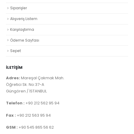
Siparişler
Alışveriş Listem
Karşılaştırma
Ödeme Sayfası
Sepet
İLETİŞİM
Adres:
Mareşal Çakmak Mah.
Öğretici Sk. No:37-A
Güngören / İSTANBUL
Telefon :
+90 212 562 95 94
Fax :
+90 212 563 95 94
GSM :
+90 545 865 56 62