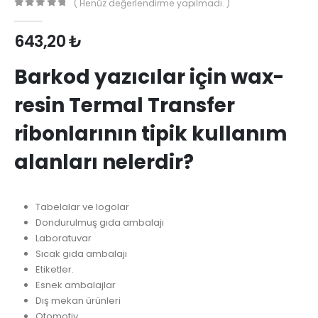
( Henüz değerlendirme yapılmadı. )
0
out of 5
643,20
₺
Barkod yazıcılar için wax-
resin Termal Transfer
ribonlarının tipik kullanım
alanları nelerdir?
Tabelalar ve logolar
Dondurulmuş gıda ambalajı
Laboratuvar
Sıcak gıda ambalajı
Etiketler.
Esnek ambalajlar
Dış mekan ürünleri
Otomotiv