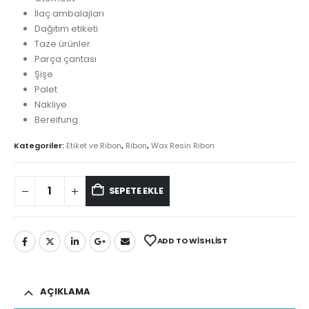
İlaç ambalajları
Dağıtım etiketi
Taze ürünler
Parça çantası
Şişe
Palet
Nakliye
Bereifung
Kategoriler:
Etiket ve Ribon
,
Ribon
,
Wax Resin Ribon
SEPETE EKLE
ADD TO WISHLIST
AÇIKLAMA