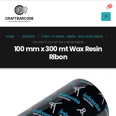
0
HOME
ÜRÜNLER
ETIKET VE RIBON
,
RIBON
,
WAX RESIN RIBON
100 MM X 300 MT WAX RESIN RIBON
100 mm x 300 mt Wax Resin
Ribon