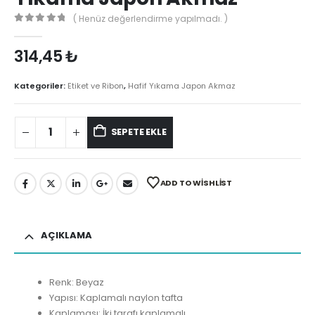
( Henüz değerlendirme yapılmadı. )
0
out of 5
314,45
₺
Kategoriler:
Etiket ve Ribon
,
Hafif Yıkama Japon Akmaz
SEPETE EKLE
ADD TO WISHLIST
AÇIKLAMA
Renk: Beyaz
Yapısı: Kaplamalı naylon tafta
Kaplaması: İki tarafı kaplamalı