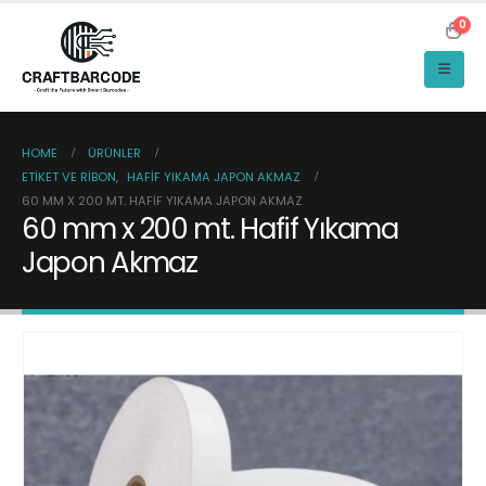
0
HOME
ÜRÜNLER
ETIKET VE RIBON
,
HAFIF YIKAMA JAPON AKMAZ
60 MM X 200 MT. HAFIF YIKAMA JAPON AKMAZ
60 mm x 200 mt. Hafif Yıkama
Japon Akmaz