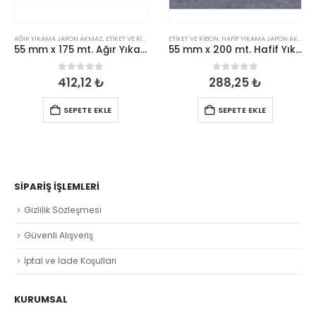
AĞIR YIKAMA JAPON AKMAZ
,
ETIKET VE RIBON
ETIKET VE RIBON
,
HAFIF YIKAMA JAPON AKMAZ
55 mm x 175 mt. Ağır Yıkama Japon Akmaz
55 mm x 200 mt. Hafif Yıkama Japon Akmaz
0
out of 5
0
out of 5
412,12
₺
288,25
₺
SEPETE EKLE
SEPETE EKLE
SIPARIŞ İŞLEMLERI
Gizlilik Sözleşmesi
Güvenli Alışveriş
İptal ve İade Koşulları
KURUMSAL