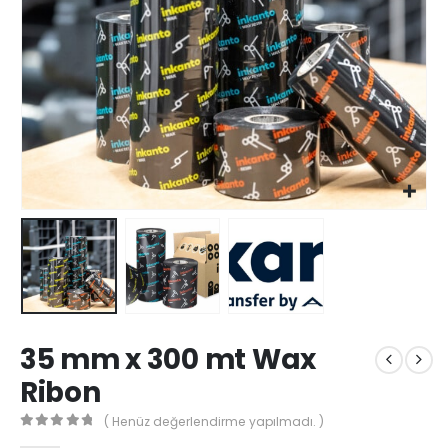
35 mm x 300 mt Wax
Ribon
( Henüz değerlendirme yapılmadı. )
0
out of 5