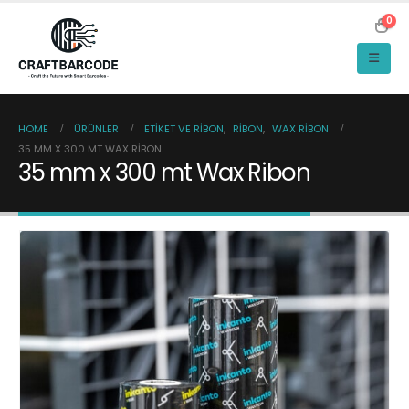
0
HOME
ÜRÜNLER
ETIKET VE RIBON
,
RIBON
,
WAX RIBON
35 MM X 300 MT WAX RIBON
35 mm x 300 mt Wax Ribon