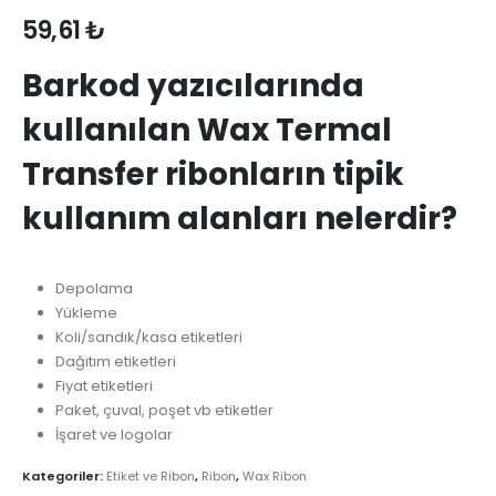
59,61
₺
Barkod yazıcılarında
kullanılan Wax Termal
Transfer ribonların tipik
kullanım alanları nelerdir?
Depolama
Yükleme
Koli/sandık/kasa etiketleri
Dağıtım etiketleri
Fiyat etiketleri
Paket, çuval, poşet vb etiketler
İşaret ve logolar
Kategoriler:
Etiket ve Ribon
,
Ribon
,
Wax Ribon