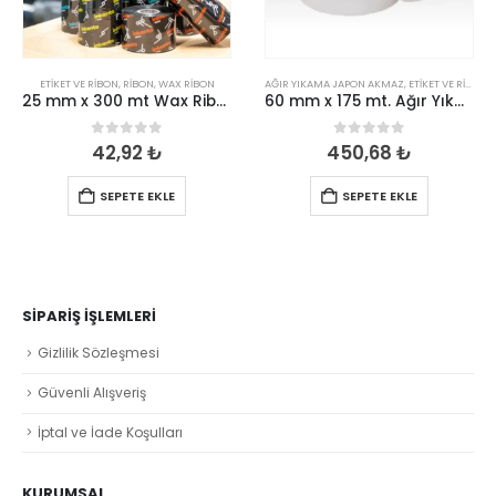
ETIKET VE RIBON
,
RIBON
,
WAX RIBON
AĞIR YIKAMA JAPON AKMAZ
,
ETIKET VE RIBON
25 mm x 300 mt Wax Ribon
60 mm x 175 mt. Ağır Yıkama Japon Akmaz
0
out of 5
0
out of 5
42,92
₺
450,68
₺
SEPETE EKLE
SEPETE EKLE
SIPARIŞ İŞLEMLERI
Gizlilik Sözleşmesi
Güvenli Alışveriş
İptal ve İade Koşulları
KURUMSAL