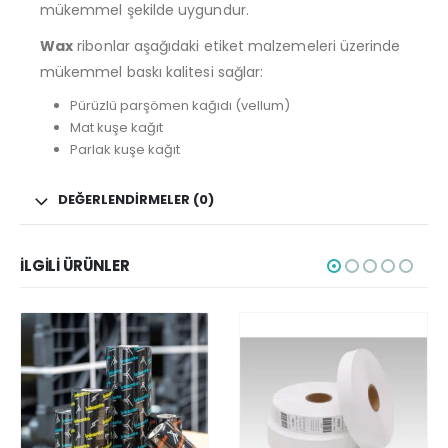
mükemmel şekilde uygundur.
Wax
ribonlar aşağıdaki etiket malzemeleri üzerinde
mükemmel baskı kalitesi sağlar:
Pürüzlü parşömen kağıdı (vellum)
Mat kuşe kağıt
Parlak kuşe kağıt
DEĞERLENDIRMELER (0)
İLGILI ÜRÜNLER