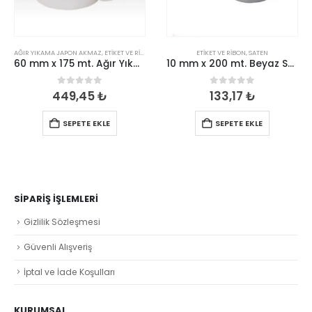
AĞIR YIKAMA JAPON AKMAZ
,
ETIKET VE RIBON
ETIKET VE RIBON
,
SATEN
60 mm x 175 mt. Ağır Yıkama Japon Akmaz
10 mm x 200 mt. Beyaz Saten
0
out of 5
0
out of 5
449,45
₺
133,17
₺
SEPETE EKLE
SEPETE EKLE
SIPARIŞ İŞLEMLERI
Gizlilik Sözleşmesi
Güvenli Alışveriş
İptal ve İade Koşulları
KURUMSAL