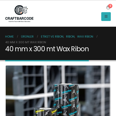
0
HOME
ÜRÜNLER
ETIKET VE RIBON
,
RIBON
,
WAX RIBON
40 MM X 300 MT WAX RIBON
40 mm x 300 mt Wax Ribon