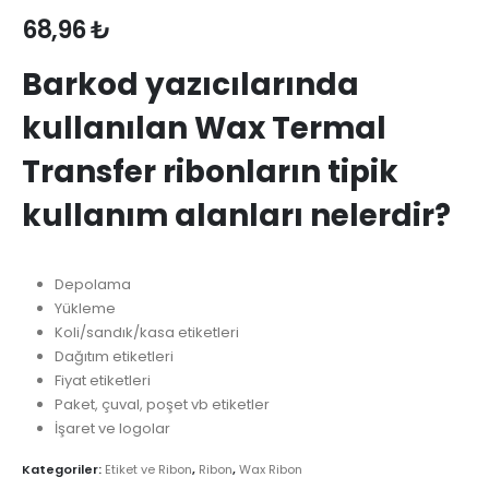
68,96
₺
Barkod yazıcılarında
kullanılan Wax Termal
Transfer ribonların tipik
kullanım alanları nelerdir?
Depolama
Yükleme
Koli/sandık/kasa etiketleri
Dağıtım etiketleri
Fiyat etiketleri
Paket, çuval, poşet vb etiketler
İşaret ve logolar
Kategoriler:
Etiket ve Ribon
,
Ribon
,
Wax Ribon