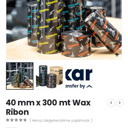
40 mm x 300 mt Wax
Ribon
( Henüz değerlendirme yapılmadı. )
0
out of 5