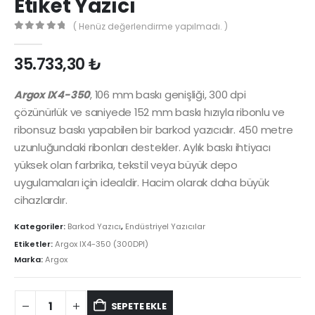
Etiket Yazıcı
( Henüz değerlendirme yapılmadı. )
0
out of 5
35.733,30
₺
Argox IX4-350
, 106 mm baskı genişliği, 300 dpi
çözünürlük ve saniyede 152 mm baskı hızıyla ribonlu ve
ribonsuz baskı yapabilen bir barkod yazıcıdır. 450 metre
uzunluğundaki ribonları destekler. Aylık baskı ihtiyacı
yüksek olan farbrika, tekstil veya büyük depo
uygulamaları için idealdir. Hacim olarak daha büyük
cihazlardır.
Kategoriler:
Barkod Yazıcı
,
Endüstriyel Yazıcılar
Etiketler:
Argox IX4-350 (300DPI)
Marka:
Argox
SEPETE EKLE