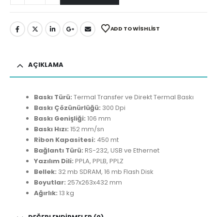
ADD TO WISHLIST
AÇIKLAMA
Baskı Türü:
Termal Transfer ve Direkt Termal Baskı
Baskı Çözünürlüğü:
300 Dpi
Baskı Genişliği:
106 mm
Baskı Hızı:
152 mm/sn
Ribon Kapasitesi:
450 mt
Bağlantı Türü:
RS-232, USB ve Ethernet
Yazılım Dili:
PPLA, PPLB, PPLZ
Bellek:
32 mb SDRAM, 16 mb Flash Disk
Boyutlar:
257x263x432 mm
Ağırlık:
13 kg