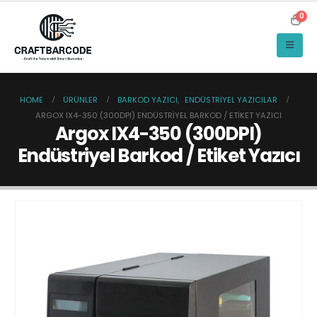
0
HOME
ÜRÜNLER
BARKOD YAZICI
,
ENDÜSTRIYEL YAZICILAR
ARGOX IX4-350 (300DPI) ENDÜSTRIYEL BARKOD / ETIKET YAZICI
Argox IX4-350 (300DPI)
Endüstriyel Barkod / Etiket Yazıcı