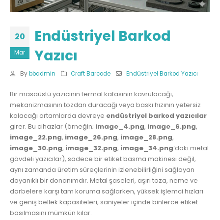
Endüstriyel Barkod
20
Yazıcı
Mar
By
bbadmin
Craft Barcode
Endüstriyel Barkod Yazıcı
Bir masaüstü yazıcının termal kafasının kavrulacağı,
mekanizmasının tozdan duracağı veya baskı hızının yetersiz
kalacağı ortamlarda devreye
endüstriyel barkod yazıcılar
girer. Bu cihazlar (örneğin;
image_4.png
,
image_6.png
,
image_22.png
,
image_26.png
,
image_28.png
,
image_30.png
,
image_32.png
,
image_34.png
‘daki metal
gövdeli yazıcılar), sadece bir etiket basma makinesi değil,
aynı zamanda üretim süreçlerinin izlenebilirliğini sağlayan
dayanıklı bir donanımdır. Metal şaseleri, aşırı toza, neme ve
darbelere karşı tam koruma sağlarken, yüksek işlemci hızları
ve geniş bellek kapasiteleri, saniyeler içinde binlerce etiket
basılmasını mümkün kılar.