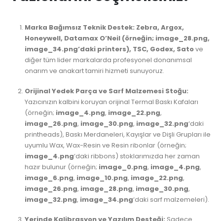
Marka Bağımsız Teknik Destek:
Zebra, Argox,
Honeywell, Datamax O’Neil (örneğin; image_28.png,
image_34.png’daki printers), TSC, Godex, Sato
ve
diğer tüm lider markalarda profesyonel donanımsal
onarım ve anakart tamiri hizmeti sunuyoruz.
Orijinal Yedek Parça ve Sarf Malzemesi Stoğu:
Yazıcınızın kalbini koruyan orijinal Termal Baskı Kafaları
(örneğin;
image_4.png
,
image_22.png
,
image_26.png
,
image_30.png
,
image_32.png
‘daki
printheads), Baskı Merdaneleri, Kayışlar ve Dişli Grupları ile
uyumlu Wax, Wax-Resin ve Resin ribonlar (örneğin;
image_4.png
‘daki ribbons) stoklarımızda her zaman
hazır bulunur (örneğin;
image_0.png
,
image_4.png
,
image_6.png
,
image_10.png
,
image_22.png
,
image_26.png
,
image_28.png
,
image_30.png
,
image_32.png
,
image_34.png
‘daki sarf malzemeleri).
Yerinde Kalibrasyon ve Yazılım Desteği:
Sadece