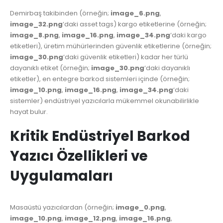
Demirbaş takibinden (örneğin;
image_6.png
,
image_32.png
‘daki asset tags) kargo etiketlerine (örneğin;
image_8.png
,
image_16.png
,
image_34.png
‘daki kargo
etiketleri), üretim mühürlerinden güvenlik etiketlerine (örneğin;
image_30.png
‘daki güvenlik etiketleri) kadar her türlü
dayanıklı etiket (örneğin;
image_30.png
‘daki dayanıklı
etiketler), en entegre barkod sistemleri içinde (örneğin;
image_10.png
,
image_16.png
,
image_34.png
‘daki
sistemler) endüstriyel yazıcılarla mükemmel okunabilirlikle
hayat bulur.
Kritik Endüstriyel Barkod
Yazıcı Özellikleri ve
Uygulamaları
Masaüstü yazıcılardan (örneğin;
image_0.png
,
image_10.png
,
image_12.png
,
image_16.png
,