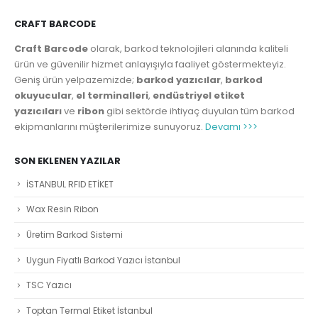
CRAFT BARCODE
Craft Barcode
olarak, barkod teknolojileri alanında kaliteli
ürün ve güvenilir hizmet anlayışıyla faaliyet göstermekteyiz.
Geniş ürün yelpazemizde;
barkod yazıcılar
,
barkod
okuyucular
,
el terminalleri
,
endüstriyel etiket
yazıcıları
ve
ribon
gibi sektörde ihtiyaç duyulan tüm barkod
ekipmanlarını müşterilerimize sunuyoruz.
Devamı >>>
SON EKLENEN YAZILAR
İSTANBUL RFID ETİKET
Wax Resin Ribon
Üretim Barkod Sistemi
Uygun Fiyatlı Barkod Yazıcı İstanbul
TSC Yazıcı
Toptan Termal Etiket İstanbul