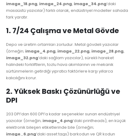
image_18.png
,
image_24.png
,
image_34.png
‘daki
masaüstü yazıcılar) farklı olarak, endüstriyel modeller sahada
fark yaratır.
1. 7/24 Çalışma ve Metal Gövde
Depo ve üretim ortamları zorludur. Metal gövdeli yazıcılar
(örneğin;
image_4.png
,
image_22.png
,
image_28.png
,
image_32.png
‘daki sağlam yazıcılar), sürekli hareket
halindeki forkliftlerin, tozlu hava akımlarının ve mekanik
sürtünmelerin getirdiği yıpratıcı faktörlere karşı yıllarca
kalıcılığını korur.
2. Yüksek Baskı Çözünürlüğü ve
DPI
203 DPI’dan 600 DPI’a kadar seçenekler sunan endüstriyel
yazıcılar (örneğin;
image_4.png
‘daki printheads), en küçük
elektronik bileşen etiketlerinde bile (örneğin;
image_6.png
‘daki asset tags) barkodun ve QR kodun