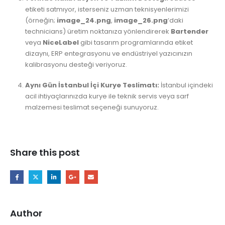
etiketi satmıyor, isterseniz uzman teknisyenlerimizi
(örneğin;
image_24.png
,
image_26.png
‘daki
technicians) üretim noktanıza yönlendirerek
Bartender
veya
NiceLabel
gibi tasarım programlarında etiket
dizaynı, ERP entegrasyonu ve endüstriyel yazıcınızın
kalibrasyonu desteği veriyoruz.
Aynı Gün İstanbul İçi Kurye Teslimatı:
İstanbul içindeki
acil ihtiyaçlarınızda kurye ile teknik servis veya sarf
malzemesi teslimat seçeneği sunuyoruz.
Share this post
Author