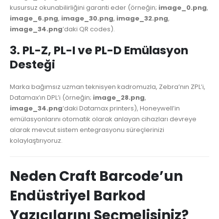
kusursuz okunabilirliğini garanti eder (örneğin;
image_0.png
,
image_6.png
,
image_30.png
,
image_32.png
,
image_34.png
‘daki QR codes).
3. PL-Z, PL-I ve PL-D Emülasyon
Desteği
Marka bağımsız uzman teknisyen kadromuzla, Zebra’nın ZPL’i,
Datamax’ın DPL’i (örneğin;
image_28.png
,
image_34.png
‘daki Datamax printers), Honeywell’in
emülasyonlarını otomatik olarak anlayan cihazları devreye
alarak mevcut sistem entegrasyonu süreçlerinizi
kolaylaştırıyoruz.
Neden Craft Barcode’un
Endüstriyel Barkod
Yazıcılarını Seçmelisiniz?