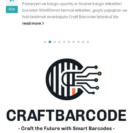
Pazaryeri ve kargo uyumlu e-ticaret kargo etiketleri
Mar
burada! 100x150mm termal etiketler, güçlü yapışkan ve
hızlı teslimat avantajıyla Craft Barcode İstanbul'da.
read more