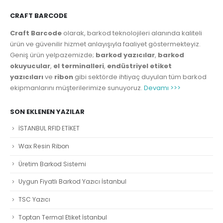
CRAFT BARCODE
Craft Barcode
olarak, barkod teknolojileri alanında kaliteli
ürün ve güvenilir hizmet anlayışıyla faaliyet göstermekteyiz.
Geniş ürün yelpazemizde;
barkod yazıcılar
,
barkod
okuyucular
,
el terminalleri
,
endüstriyel etiket
yazıcıları
ve
ribon
gibi sektörde ihtiyaç duyulan tüm barkod
ekipmanlarını müşterilerimize sunuyoruz.
Devamı >>>
SON EKLENEN YAZILAR
İSTANBUL RFID ETİKET
Wax Resin Ribon
Üretim Barkod Sistemi
Uygun Fiyatlı Barkod Yazıcı İstanbul
TSC Yazıcı
Toptan Termal Etiket İstanbul