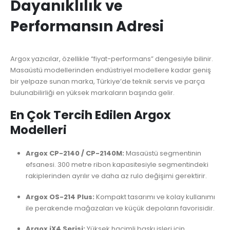
Dayanıklılık ve
Performansın Adresi
Argox yazıcılar, özellikle “fiyat-performans” dengesiyle bilinir.
Masaüstü modellerinden endüstriyel modellere kadar geniş
bir yelpaze sunan marka, Türkiye’de teknik servis ve parça
bulunabilirliği en yüksek markaların başında gelir.
En Çok Tercih Edilen Argox
Modelleri
Argox CP-2140 / CP-2140M:
Masaüstü segmentinin
efsanesi. 300 metre ribon kapasitesiyle segmentindeki
rakiplerinden ayrılır ve daha az rulo değişimi gerektirir.
Argox OS-214 Plus:
Kompakt tasarımı ve kolay kullanımı
ile perakende mağazaları ve küçük depoların favorisidir.
Argox iX4 Serisi:
Yüksek hacimli baskı işleri için