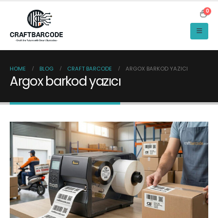
0
HOME
BLOG
CRAFT BARCODE
ARGOX BARKOD YAZICI
Argox barkod yazıcı