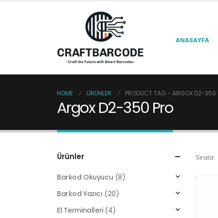
ANASAYFA
HOME
ÜRÜNLER
PRODUCT TAG -
ARGOX D2-350
Argox D2-350 Pro
Ürünler
Sırala:
Barkod Okuyucu
(8)
Barkod Yazıcı
(20)
El Terminalleri
(4)