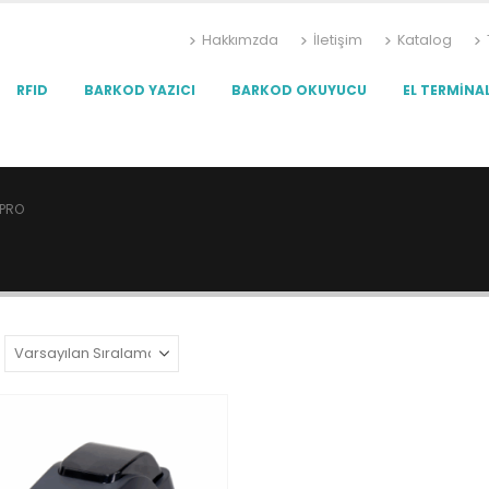
Hakkımzda
İletişim
Katalog
RFID
BARKOD YAZICI
BARKOD OKUYUCU
EL TERMINAL
 PRO