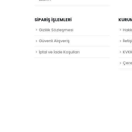
SIPARIŞ İŞLEMLERI
KURU
Gizlilik Sözleşmesi
Hakk
Güvenli Alışveriş
İleti
İptal ve İade Koşulları
KVKK
Çerez