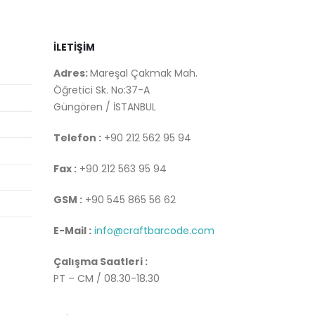
İLETİŞİM
Adres:
Mareşal Çakmak Mah.
Öğretici Sk. No:37-A
Güngören / İSTANBUL
Telefon :
+90 212 562 95 94
Fax :
+90 212 563 95 94
GSM :
+90 545 865 56 62
E-Mail :
info@craftbarcode.com
Çalışma Saatleri :
PT – CM / 08.30-18.30