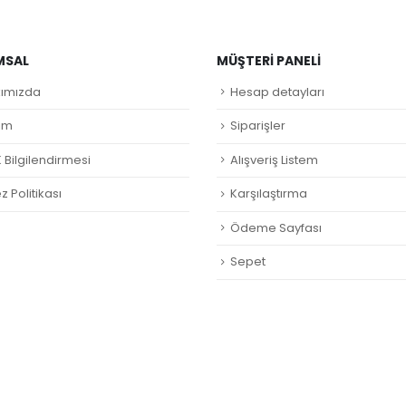
MSAL
MÜŞTERI PANELI
ımızda
Hesap detayları
şim
Siparişler
 Bilgilendirmesi
Alışveriş Listem
 Politikası
Karşılaştırma
Ödeme Sayfası
Sepet