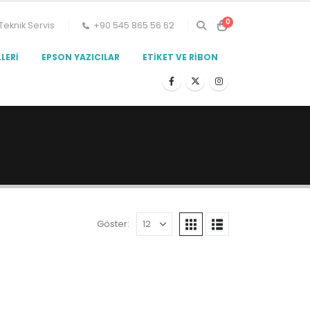
0
Teknik Servis
+90 545 865 56 62
LERI
EPSON YAZICILAR
ETIKET VE RIBON
Göster: