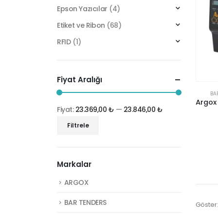
Epson Yazıcılar
(4)
Etiket ve Ribon
(68)
RFID
(1)
Fiyat Aralığı
BA
Fiyat:
23.369,00 ₺
—
23.846,00 ₺
En
En
Filtrele
düşük
yüksek
fiyat
fiyat
Markalar
ARGOX
BAR TENDERS
Göster