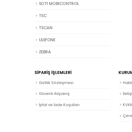
SOTI MOBICONTROL
TSC
TSCAN
ULEFONE
ZEBRA
SIPARIŞ İŞLEMLERI
KURU
Gizlilik Sözleşmesi
Hakk
Güvenli Alışveriş
İleti
İptal ve İade Koşulları
KVKK
Çerez