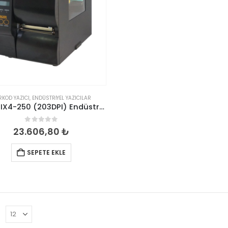
RKOD YAZICI
,
ENDÜSTRIYEL YAZICILAR
Argox IX4-250 (203DPI) Endüstriyel Barkod / Etiket Yazıcı
0
out of 5
23.606,80
₺
SEPETE EKLE
: