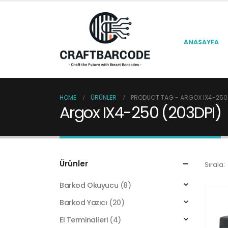
ANASAYFA
HOME
ÜRÜNLER
PRODUCT TAG -
ARGOX IX4-250 
Argox IX4-250 (203DPI)
Ürünler
Sırala:
Barkod Okuyucu
(8)
Barkod Yazıcı
(20)
El Terminalleri
(4)