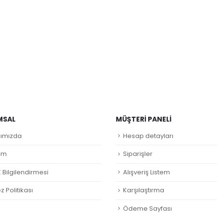
MSAL
MÜŞTERI PANELI
ımızda
Hesap detayları
şim
Siparişler
 Bilgilendirmesi
Alışveriş Listem
 Politikası
Karşılaştırma
Ödeme Sayfası