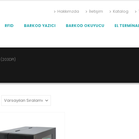
Hakkımzda
İletişim
Katalog
RFID
BARKOD YAZICI
BARKOD OKUYUCU
EL TERMINAL
(203DPI)