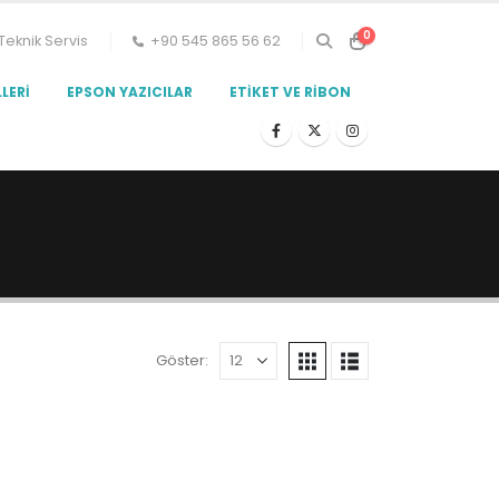
0
Teknik Servis
+90 545 865 56 62
LERI
EPSON YAZICILAR
ETIKET VE RIBON
Göster: