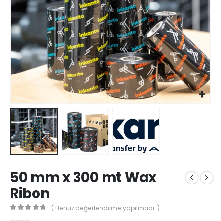
50 mm x 300 mt Wax
Ribon
( Henüz değerlendirme yapılmadı. )
0
out of 5