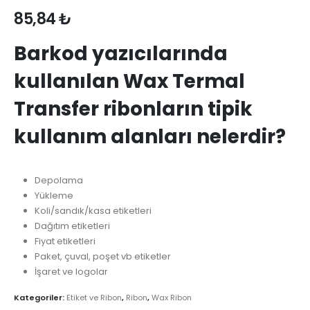
85,84
₺
Barkod yazıcılarında
kullanılan Wax Termal
Transfer ribonların tipik
kullanım alanları nelerdir?
Depolama
Yükleme
Koli/sandık/kasa etiketleri
Dağıtım etiketleri
Fiyat etiketleri
Paket, çuval, poşet vb etiketler
İşaret ve logolar
Kategoriler:
Etiket ve Ribon
,
Ribon
,
Wax Ribon