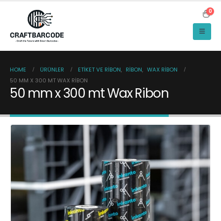
0
HOME
ÜRÜNLER
ETIKET VE RIBON
,
RIBON
,
WAX RIBON
50 MM X 300 MT WAX RIBON
50 mm x 300 mt Wax Ribon