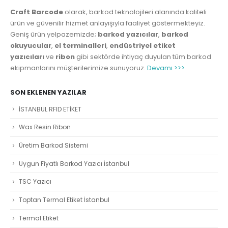
Craft Barcode
olarak, barkod teknolojileri alanında kaliteli
ürün ve güvenilir hizmet anlayışıyla faaliyet göstermekteyiz.
Geniş ürün yelpazemizde;
barkod yazıcılar
,
barkod
okuyucular
,
el terminalleri
,
endüstriyel etiket
yazıcıları
ve
ribon
gibi sektörde ihtiyaç duyulan tüm barkod
ekipmanlarını müşterilerimize sunuyoruz.
Devamı >>>
SON EKLENEN YAZILAR
İSTANBUL RFID ETİKET
Wax Resin Ribon
Üretim Barkod Sistemi
Uygun Fiyatlı Barkod Yazıcı İstanbul
TSC Yazıcı
Toptan Termal Etiket İstanbul
Termal Etiket