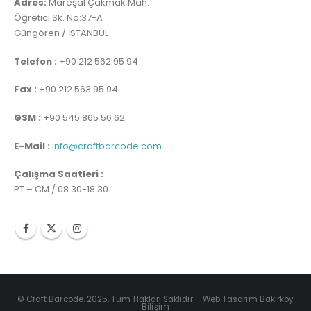
Adres:
Mareşal Çakmak Mah.
Öğretici Sk. No:37-A
Güngören / İSTANBUL
Telefon :
+90 212 562 95 94
Fax :
+90 212 563 95 94
GSM :
+90 545 865 56 62
E-Mail :
info@craftbarcode.com
Çalışma Saatleri :
PT – CM / 08.30-18.30
© Craft Barcode. 2025. Tüm Hakları Saklıdır. -
Web Tasarım Bakırköy
Bilişim