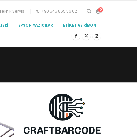
0
Teknik Servis
+90 545 865 56 62
LERI
EPSON YAZICILAR
ETIKET VE RIBON