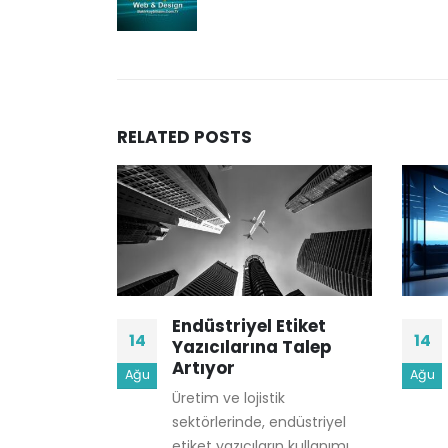
RELATED
POSTS
yucularda
Endüstriyel Etiket
14
14
noloji
Yazıcılarına Talep
Artıyor
Ağu
Ağu
z barkod
Üretim ve lojistik
o ve
sektörlerinde, endüstriyel
onlarında
etiket yazıcıların kullanımı