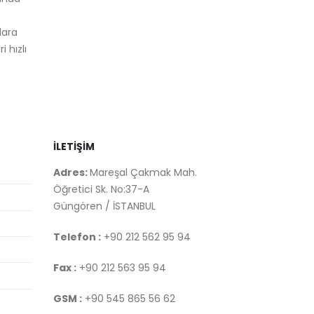
.
son yıllarda ciddi oranda
işle
lara
arttı. Dayanıklı baskı
hem
 hızlı
özellikleri ve uzun ömürlü
indi
kullanım...
firma
read more
rea
İLETİŞİM
Adres:
Mareşal Çakmak Mah.
Öğretici Sk. No:37-A
Güngören / İSTANBUL
Telefon :
+90 212 562 95 94
Fax :
+90 212 563 95 94
GSM :
+90 545 865 56 62