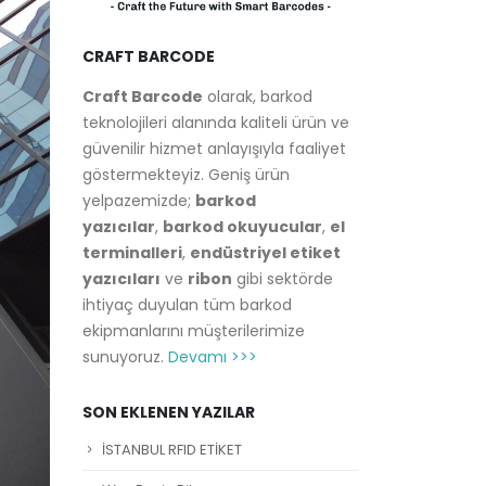
CRAFT BARCODE
Craft Barcode
olarak, barkod
teknolojileri alanında kaliteli ürün ve
güvenilir hizmet anlayışıyla faaliyet
göstermekteyiz. Geniş ürün
yelpazemizde;
barkod
yazıcılar
,
barkod okuyucular
,
el
terminalleri
,
endüstriyel etiket
yazıcıları
ve
ribon
gibi sektörde
ihtiyaç duyulan tüm barkod
ekipmanlarını müşterilerimize
sunuyoruz.
Devamı >>>
SON EKLENEN YAZILAR
İSTANBUL RFID ETİKET