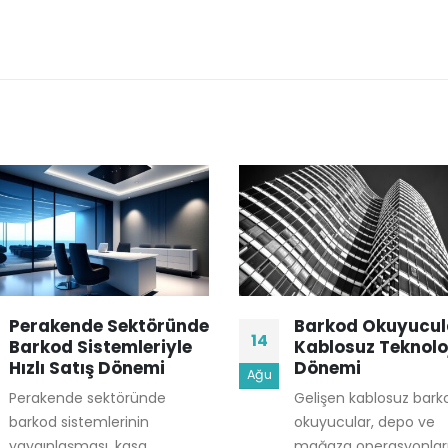
Perakende Sektöründe
Barkod Okuyucu
14
Barkod Sistemleriyle
Kablosuz Teknolo
Hızlı Satış Dönemi
Dönemi
Ağu
Perakende sektöründe
Gelişen kablosuz bark
barkod sistemlerinin
okuyucular, depo ve
yaygınlaşması, kasa
mağaza operasyonlar