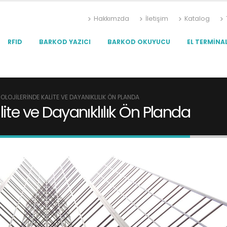
Hakkımzda
İletişim
Katalog
RFID
BARKOD YAZICI
BARKOD OKUYUCU
EL TERMINAL
OLOJILERINDE KALITE VE DAYANIKLILIK ÖN PLANDA
lite ve Dayanıklılık Ön Planda