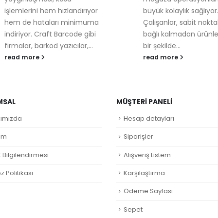
işlemlerini hem hızlandırıyor
büyük kolaylık sağlıyor
hem de hataları minimuma
Çalışanlar, sabit nokta
indiriyor. Craft Barcode gibi
bağlı kalmadan ürünleri
firmalar, barkod yazıcılar,...
bir şekilde...
read more
read more
MSAL
MÜŞTERI PANELI
ımızda
Hesap detayları
şim
Siparişler
 Bilgilendirmesi
Alışveriş Listem
 Politikası
Karşılaştırma
Ödeme Sayfası
Sepet