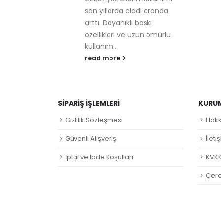
ğlıyor.
son yıllarda ciddi oranda
 noktalara
arttı. Dayanıklı baskı
ünleri hızlı
özellikleri ve uzun ömürlü
kullanım...
read more
SIPARIŞ İŞLEMLERI
KURU
Gizlilik Sözleşmesi
Hakk
Güvenli Alışveriş
İleti
İptal ve İade Koşulları
KVKK
Çerez