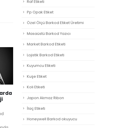
Raf Etiketi
Pp Opak Etiket
Özel Ölçü Barkod Etiket Üretimi
Masaüstü Barkod Yazıcı
Market Barkod Etiketi
Lojistik Barkod Etiketi
Kuyumcu Etiketi
Kuşe Etiket
Koli Etiketi
larda
Endüstriyel Etiket
Per
14
14
Japon Akmaz Ribon
ji
Yazıcılarına Talep
Bar
Artıyor
Hız
Ağu
Ağu
İlaç Etiketi
od
Üretim ve lojistik
Pera
Honeywell Barkod okuyucu
sektörlerinde, endüstriyel
bark
ında
etiket yazıcıların kullanımı
yayg