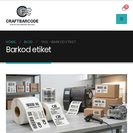
0
HOME
BLOG
TAG -
BARKOD ETIKET
Barkod etiket