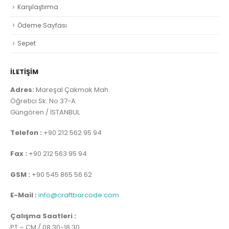
Karşılaştırma
Ödeme Sayfası
Sepet
İLETİŞİM
Adres:
Mareşal Çakmak Mah.
Öğretici Sk. No:37-A
Güngören / İSTANBUL
Telefon :
+90 212 562 95 94
Fax :
+90 212 563 95 94
GSM :
+90 545 865 56 62
E-Mail :
info@craftbarcode.com
Çalışma Saatleri :
PT – CM / 08.30-18.30