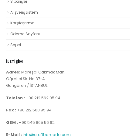
Siparişler
Alışveriş Listem
Karşılaştırma
Ödeme Sayfası
Sepet
İLETİŞİM
Adres:
Mareşal Çakmak Mah.
Öğretici Sk. No:37-A
Güngören / İSTANBUL
Telefon :
+90 212 562 95 94
Fax :
+90 212 563 95 94
GSM :
+90 545 865 56 62
E-Mail :
info@craftbarcode.com