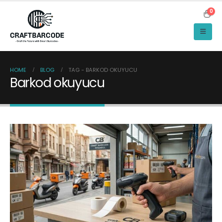
0
HOME
BLOG
TAG -
BARKOD OKUYUCU
Barkod okuyucu