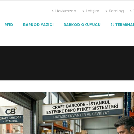
Hakkımzda
İletişim
Katalog
RFID
BARKOD YAZICI
BARKOD OKUYUCU
EL TERMINAL