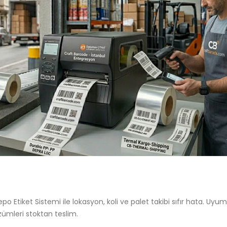
po Etiket Sistemi ile lokasyon, koli ve palet takibi sıfır hata. Uyum
özümleri stoktan teslim.