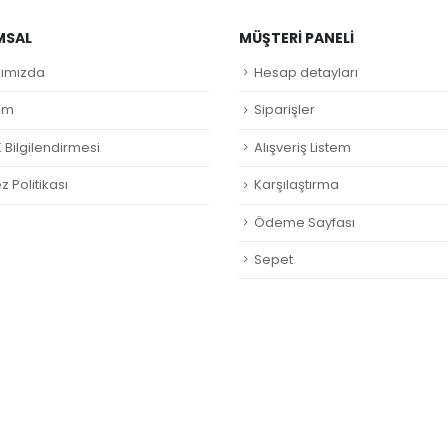
MSAL
MÜŞTERI PANELI
ımızda
Hesap detayları
şim
Siparişler
 Bilgilendirmesi
Alışveriş Listem
 Politikası
Karşılaştırma
Ödeme Sayfası
Sepet