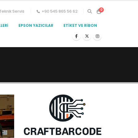
0
Teknik Servis
+90 545 865 56 62
LERI
EPSON YAZICILAR
ETIKET VE RIBON