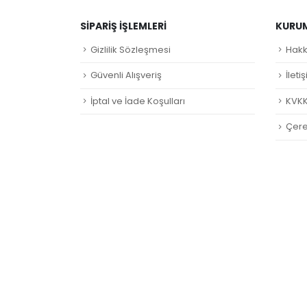
SIPARIŞ İŞLEMLERI
KURU
Gizlilik Sözleşmesi
Hakk
Güvenli Alışveriş
İleti
İptal ve İade Koşulları
KVKK
Çerez