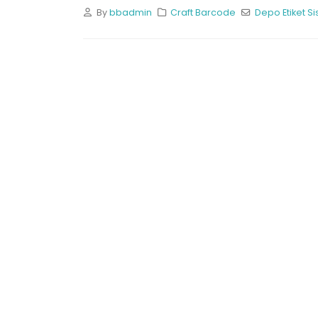
By
bbadmin
Craft Barcode
Depo Etiket Si