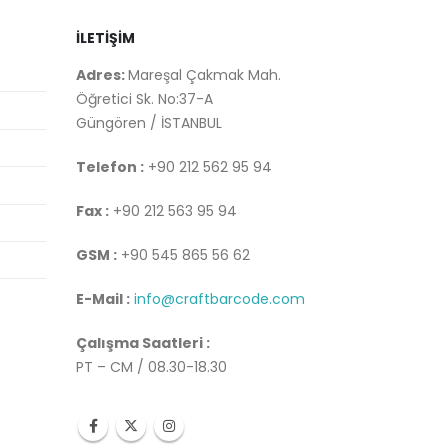
İLETİŞİM
Adres:
Mareşal Çakmak Mah.
Öğretici Sk. No:37-A
Güngören / İSTANBUL
Telefon :
+90 212 562 95 94
Fax :
+90 212 563 95 94
GSM :
+90 545 865 56 62
E-Mail :
info@craftbarcode.com
Çalışma Saatleri :
PT – CM / 08.30-18.30