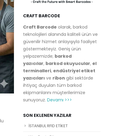
CRAFT BARCODE
Craft Barcode
olarak, barkod
teknolojileri alanında kaliteli ürün ve
güvenilir hizmet anlayışıyla faaliyet
göstermekteyiz. Geniş ürün
yelpazemizde;
barkod
yazıcılar
,
barkod okuyucular
,
el
terminalleri
,
endüstriyel etiket
yazıcıları
ve
ribon
gibi sektörde
ihtiyaç duyulan tüm barkod
ekipmanlarını müşterilerimize
sunuyoruz.
Devamı >>>
SON EKLENEN YAZILAR
lu
İSTANBUL RFID ETİKET