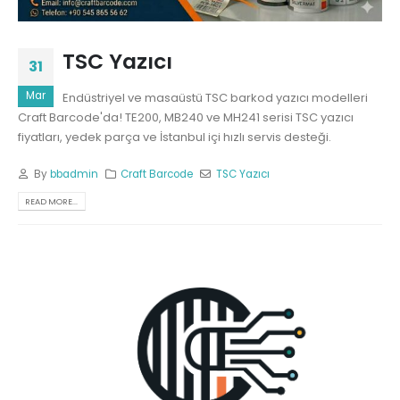
TSC Yazıcı
31
Mar
Endüstriyel ve masaüstü TSC barkod yazıcı modelleri
Craft Barcode'da! TE200, MB240 ve MH241 serisi TSC yazıcı
fiyatları, yedek parça ve İstanbul içi hızlı servis desteği.
By
bbadmin
Craft Barcode
TSC Yazıcı
READ MORE...