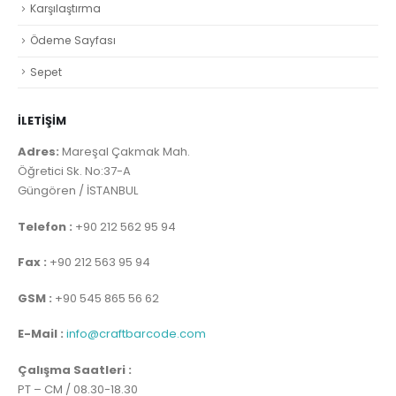
Karşılaştırma
Ödeme Sayfası
Sepet
İLETİŞİM
Adres:
Mareşal Çakmak Mah.
Öğretici Sk. No:37-A
Güngören / İSTANBUL
Telefon :
+90 212 562 95 94
Fax :
+90 212 563 95 94
GSM :
+90 545 865 56 62
E-Mail :
info@craftbarcode.com
Çalışma Saatleri :
PT – CM / 08.30-18.30