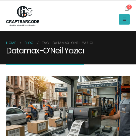
0
HOME
BLOG
TAG -
DATAMAX-O’NEIL YAZICI
Datamax-O’Neil Yazıcı