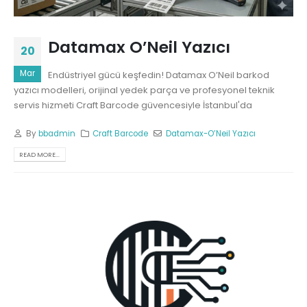
Datamax O’Neil Yazıcı
20
Mar
Endüstriyel gücü keşfedin! Datamax O’Neil barkod
yazıcı modelleri, orijinal yedek parça ve profesyonel teknik
servis hizmeti Craft Barcode güvencesiyle İstanbul'da
By
bbadmin
Craft Barcode
Datamax-O’Neil Yazıcı
READ MORE...