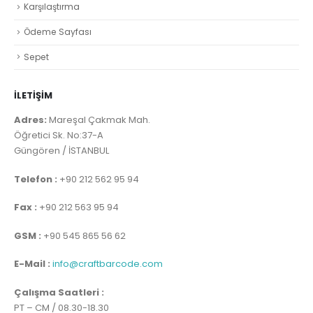
Karşılaştırma
Ödeme Sayfası
Sepet
İLETİŞİM
Adres:
Mareşal Çakmak Mah.
Öğretici Sk. No:37-A
Güngören / İSTANBUL
Telefon :
+90 212 562 95 94
Fax :
+90 212 563 95 94
GSM :
+90 545 865 56 62
E-Mail :
info@craftbarcode.com
Çalışma Saatleri :
PT – CM / 08.30-18.30