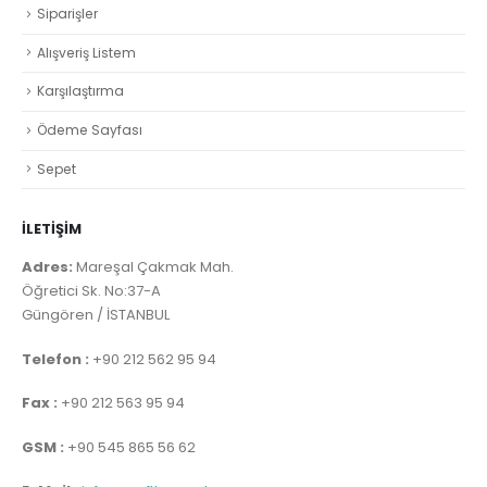
Siparişler
Alışveriş Listem
Karşılaştırma
Ödeme Sayfası
Sepet
İLETİŞİM
Adres:
Mareşal Çakmak Mah.
Öğretici Sk. No:37-A
Güngören / İSTANBUL
Telefon :
+90 212 562 95 94
Fax :
+90 212 563 95 94
GSM :
+90 545 865 56 62